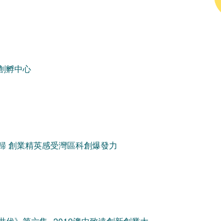
創孵中心
歸 創業精英感受灣區科創爆發力
代》第六集- 2019澳中致遠創新創業大