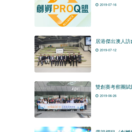
2019-07-16
居港傑出澳人訪
2019-07-12
雙創賽考察團賦
2019-06-26
電視欄目《創孵世