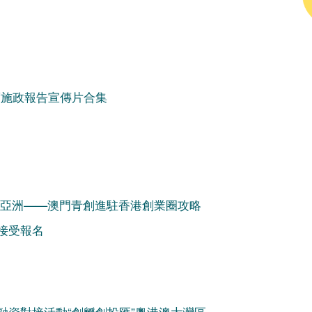
度施政報告宣傳片合集
索亞洲——澳門青創進駐香港創業圈攻略
接受報名
融資對接活動“創孵創投匯”粵港澳大灣區