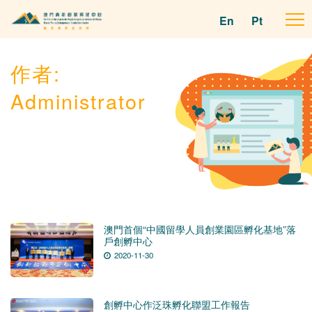
En
Pt
To
na
作者:
Administrator
澳門首個“中國留學人員創業園區孵化基地”落
戶創孵中心
2020-11-30
創孵中心作泛珠孵化聯盟工作報告